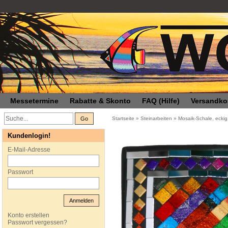
Messetermine
Rabatte & Skonto
FAQ (Hilfe)
Versandko
Go
Startseite
»
Steinarbeiten
»
Mosaik-Schale, ecki
Kundenlogin!
E-Mail-Adresse
Passwort
Anmelden
Konto erstellen
Passwort vergessen?