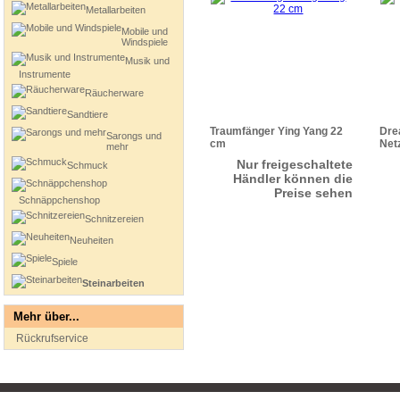
Metallarbeiten
Mobile und
Windspiele
Musik und
Instrumente
Räucherware
Sandtiere
Traumfänger Ying Yang 22
Dre
Sarongs und
cm
Net
mehr
Nur freigeschaltete
Schmuck
Händler können die
Preise sehen
Schnäppchenshop
Schnitzereien
Neuheiten
Spiele
Steinarbeiten
Mehr über...
Rückrufservice