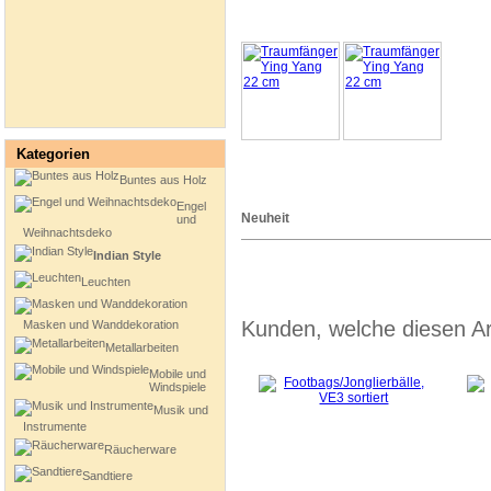
Kategorien
Buntes aus Holz
Engel
Neuheit
und
Weihnachtsdeko
Indian Style
Leuchten
Kunden, welche diesen Art
Masken und Wanddekoration
Metallarbeiten
Mobile und
Windspiele
Musik und
Instrumente
Räucherware
Sandtiere