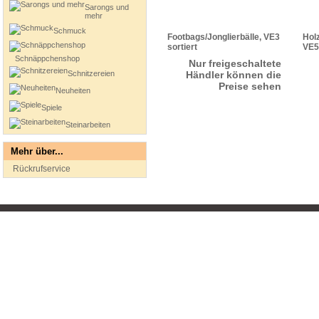
Sarongs und
mehr
Schmuck
Footbags/Jonglierbälle, VE3
Hol
sortiert
VE5
Schnäppchenshop
Nur freigeschaltete
Schnitzereien
Händler können die
Preise sehen
Neuheiten
Spiele
Steinarbeiten
Mehr über...
Rückrufservice