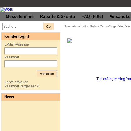
Messetermine
Rabatte & Skonto
FAQ (Hilfe)
Versandko
Go
Startseite
»
Indian Style
»
Traumfänger Ying Yan
Kundenlogin!
E-Mail-Adresse
Passwort
Anmelden
Konto erstellen
Passwort vergessen?
News