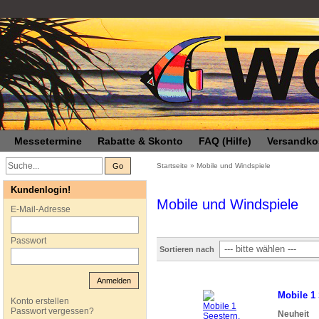
Messetermine
Rabatte & Skonto
FAQ (Hilfe)
Versandko
Go
Startseite
»
Mobile und Windspiele
Kundenlogin!
Mobile und Windspiele
E-Mail-Adresse
Passwort
Sortieren nach
Anmelden
Mobile 1
Konto erstellen
Passwort vergessen?
Neuheit