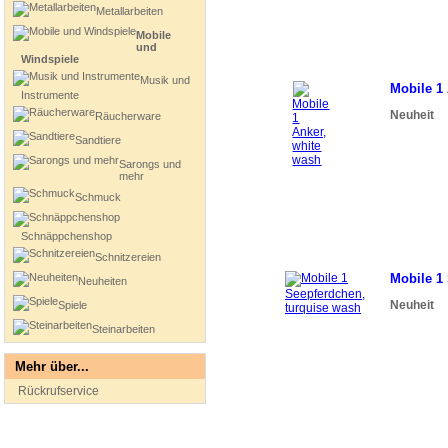
Metallarbeiten
Mobile
und
Windspiele
Musik und
Mobile 1
Instrumente
Neuheit
Räucherware
Sandtiere
Sarongs und
mehr
Schmuck
Schnäppchenshop
Schnitzereien
Mobile 1
Neuheiten
Neuheit
Spiele
Steinarbeiten
Mehr über...
Rückrufservice