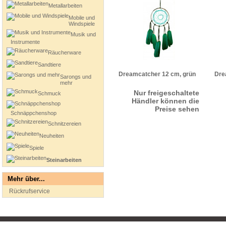
Metallarbeiten
Mobile und
Windspiele
Musik und
Instrumente
Räucherware
Sandtiere
Dreamcatcher 12 cm, grün
Dre
Sarongs und
mehr
Nur freigeschaltete
Schmuck
Händler können die
Preise sehen
Schnäppchenshop
Schnitzereien
Neuheiten
Spiele
Steinarbeiten
Mehr über...
Rückrufservice