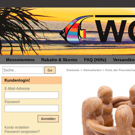
Messetermine
Rabatte & Skonto
FAQ (Hilfe)
Versandko
Go
Startseite
»
Steinarbeiten
»
Kreis der Freundscha
Kundenlogin!
E-Mail-Adresse
Passwort
Anmelden
Konto erstellen
Passwort vergessen?