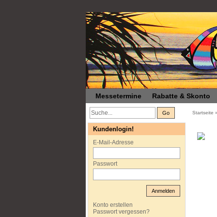
Messetermine
Rabatte & Skonto
Go
Startseite
Kundenlogin!
E-Mail-Adresse
Passwort
Anmelden
Konto erstellen
Passwort vergessen?