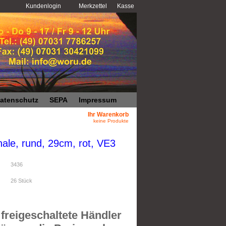
Kundenlogin
Merkzettel
Kasse
atenschutz
SEPA
Impressum
Ihr Warenkorb
keine Produkte
ale, rund, 29cm, rot, VE3
3436
26
Stück
freigeschaltete Händler