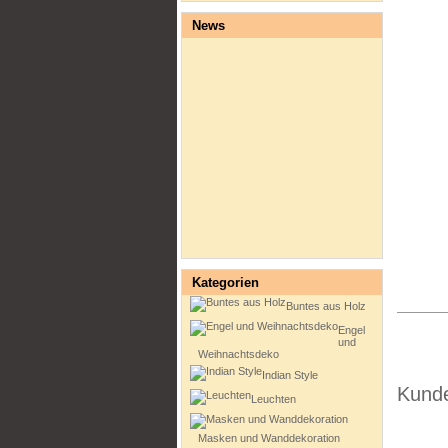
News
Kategorien
Buntes aus Holz
Engel
und
Weihnachtsdeko
Indian Style
Kunde
Leuchten
Masken und Wanddekoration