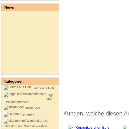
News
Kategorien
Buntes aus Holz
Engel
und
Weihnachtsdeko
Indian Style
Kunden, welche diesen Art
Leuchten
Masken und Wanddekoration