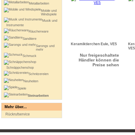
Metallarbeiten
Mobile und
Windspiele
Musik und
Instrumente
Räucherware
Sandtiere
Keramiktierchen Eule, VE5
Ker
Sarongs und
VE5
mehr
Nur freigeschaltete
Schmuck
Händler können die
Preise sehen
Schnäppchenshop
Schnitzereien
Neuheiten
Spiele
Steinarbeiten
Mehr über...
Rückrufservice