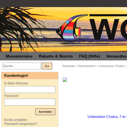
Messetermine
Rabatte & Skonto
FAQ (Hilfe)
Versandko
Go
Startseite
»
Steinarbeiten
»
Untersetzer Chakra, 
Kundenlogin!
E-Mail-Adresse
Passwort
Anmelden
Konto erstellen
Passwort vergessen?