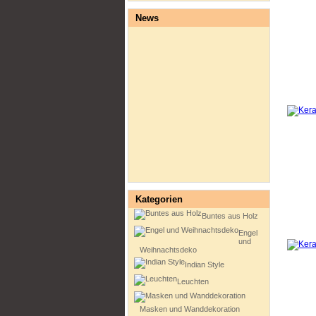
News
Kategorien
Buntes aus Holz
Engel
und
Weihnachtsdeko
Indian Style
Leuchten
Masken und Wanddekoration