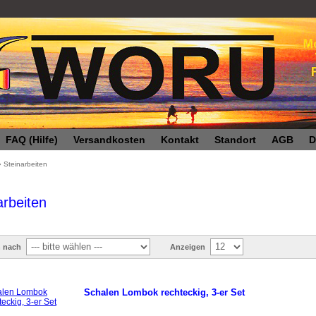
FAQ (Hilfe)
Versandkosten
Kontakt
Standort
AGB
D
»
Steinarbeiten
arbeiten
n nach
Anzeigen
Schalen Lombok rechteckig, 3-er Set