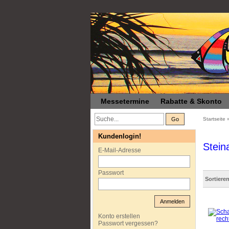
Messetermine
Rabatte & Skonto
Go
Startseite
Kundenlogin!
Stein
E-Mail-Adresse
Passwort
Sortiere
Anmelden
Konto erstellen
Passwort vergessen?