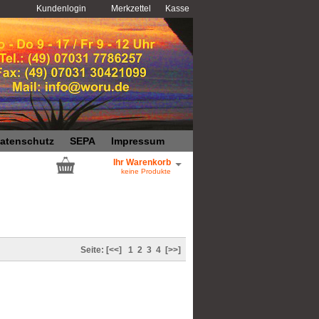
Kundenlogin
Merkzettel
Kasse
atenschutz
SEPA
Impressum
Ihr Warenkorb
keine Produkte
Seite:
[<<]
1
2
3
4
[>>]