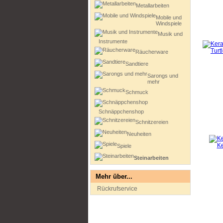
Metallarbeiten
Mobile und
Windspiele
Musik und
Instrumente
Räucherware
Sandtiere
Sarongs und
mehr
Schmuck
Schnäppchenshop
Schnitzereien
Neuheiten
Spiele
Steinarbeiten
Mehr über...
Rückrufservice