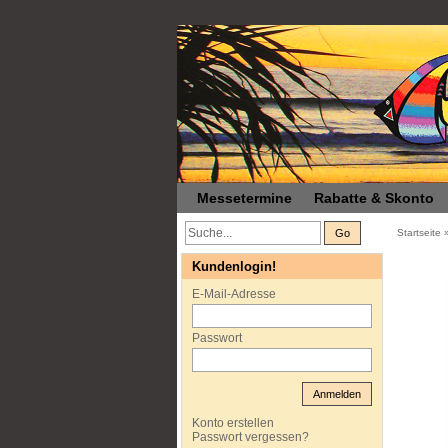
Messetermine
Rabatte & Skonto
Go
Startseite
Kundenlogin!
E-Mail-Adresse
Passwort
Anmelden
Konto erstellen
Passwort vergessen?