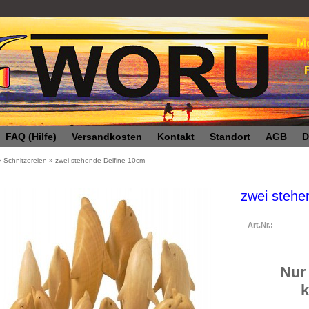
FAQ (Hilfe)
Versandkosten
Kontakt
Standort
AGB
D
»
Schnitzereien
»
zwei stehende Delfine 10cm
zwei stehe
Art.Nr.:
Nur 
k