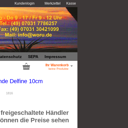
Kundenlogin
Merkzettel
Kasse
atenschutz
SEPA
Impressum
Ihr Warenkorb
keine Produkte
nde Delfine 10cm
1816
freigeschaltete Händler
önnen die Preise sehen