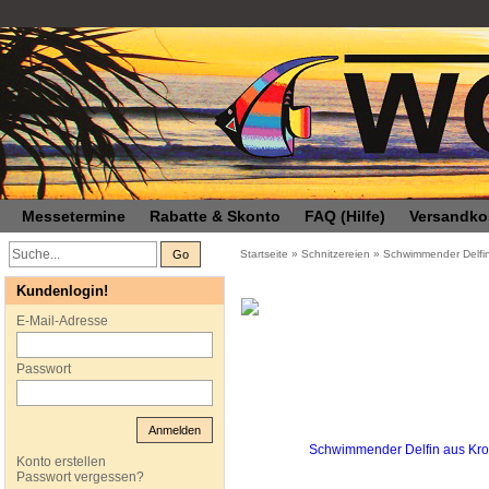
Messetermine
Rabatte & Skonto
FAQ (Hilfe)
Versandko
Go
Startseite
»
Schnitzereien
»
Schwimmender Delfi
Kundenlogin!
E-Mail-Adresse
Passwort
Anmelden
Konto erstellen
Passwort vergessen?