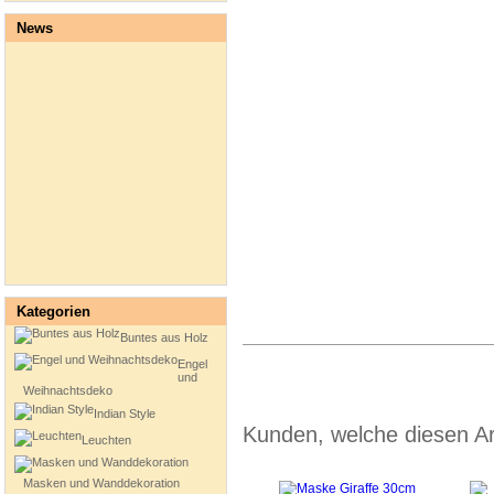
News
Kategorien
Buntes aus Holz
Engel
und
Weihnachtsdeko
Indian Style
Kunden, welche diesen Art
Leuchten
Masken und Wanddekoration