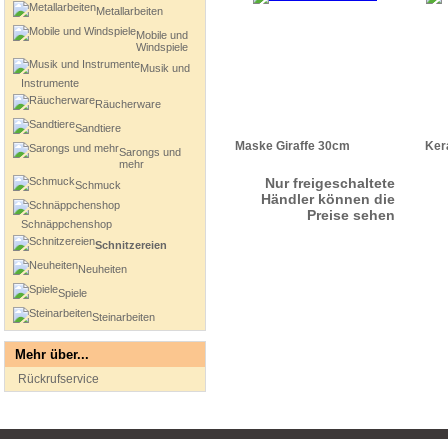
Metallarbeiten
Mobile und
Windspiele
Musik und
Instrumente
Räucherware
Sandtiere
Maske Giraffe 30cm
Ker
Sarongs und
mehr
Nur freigeschaltete
Schmuck
Händler können die
Preise sehen
Schnäppchenshop
Schnitzereien
Neuheiten
Spiele
Steinarbeiten
Mehr über...
Rückrufservice