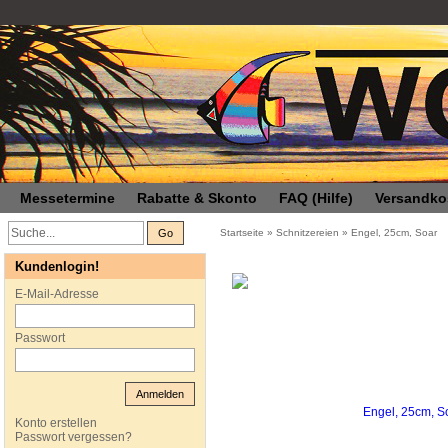
Messetermine
Rabatte & Skonto
FAQ (Hilfe)
Versandko
Go
Startseite
»
Schnitzereien
»
Engel, 25cm, Soar
Kundenlogin!
E-Mail-Adresse
Passwort
Anmelden
Konto erstellen
Passwort vergessen?