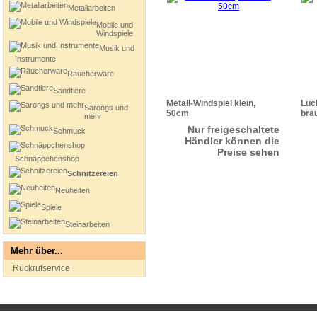
Metallarbeiten
Mobile und
Windspiele
Musik und
Instrumente
Räucherware
Sandtiere
Metall-Windspiel klein,
Luc
Sarongs und
50cm
brau
mehr
Nur freigeschaltete
Schmuck
Händler können die
Preise sehen
Schnäppchenshop
Schnitzereien
Neuheiten
Spiele
Steinarbeiten
Mehr über...
Rückrufservice