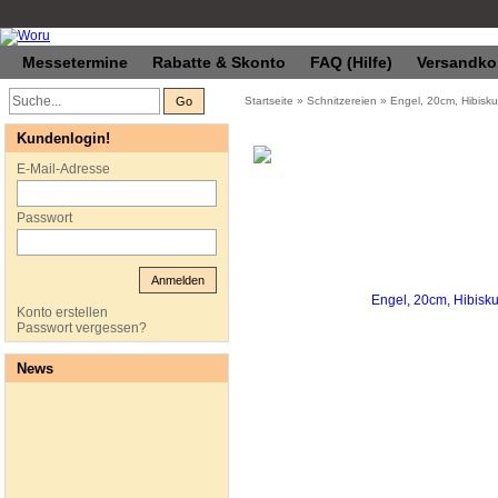
Messetermine
Rabatte & Skonto
FAQ (Hilfe)
Versandko
Go
Startseite
»
Schnitzereien
»
Engel, 20cm, Hibisk
Kundenlogin!
E-Mail-Adresse
Passwort
Anmelden
Konto erstellen
Passwort vergessen?
News