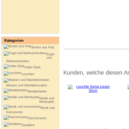
Kategorien
Buntes aus Holz
Engel
und
Weihnachtsdeko
Indian Style
Kunden, welche diesen Art
Leuchten
Masken und Wanddekoration
Metallarbeiten
Mobile und
Windspiele
Musik und
Instrumente
Räucherware
Sandtiere