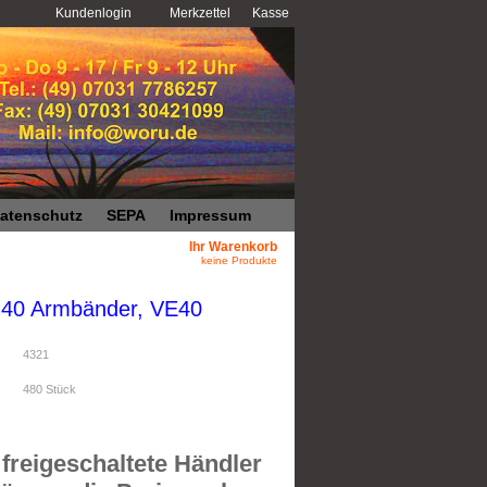
Kundenlogin
Merkzettel
Kasse
atenschutz
SEPA
Impressum
Ihr Warenkorb
keine Produkte
t 40 Armbänder, VE40
4321
480
Stück
freigeschaltete Händler