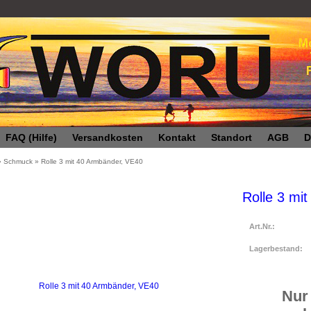
FAQ (Hilfe)
Versandkosten
Kontakt
Standort
AGB
D
»
Schmuck
»
Rolle 3 mit 40 Armbänder, VE40
Rolle 3 mi
Art.Nr.:
Lagerbestand:
Nur 