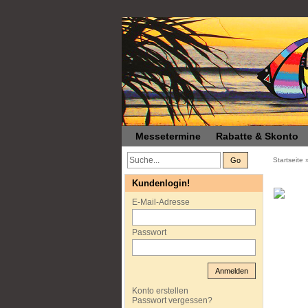
Messetermine
Rabatte & Skonto
Go
Startseite
Kundenlogin!
E-Mail-Adresse
Passwort
Anmelden
Konto erstellen
Passwort vergessen?