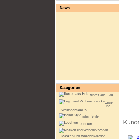
News
Kategorien
Buntes aus Holz
Engel
und
Weihnachtsdeko
Indian Style
Kunde
Leuchten
Masken und Wanddekoration