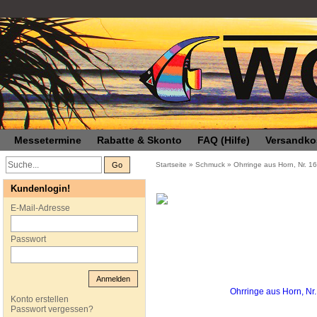
Messetermine
Rabatte & Skonto
FAQ (Hilfe)
Versandko
Go
Startseite
»
Schmuck
»
Ohrringe aus Horn, Nr. 1
Kundenlogin!
E-Mail-Adresse
Passwort
Anmelden
Konto erstellen
Passwort vergessen?