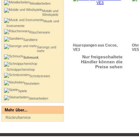
Metallarbeiten
Mobile und
Windspiele
Musik und
Instrumente
Räucherware
Sandtiere
Haarspangen aus Cocos,
Ohrr
Sarongs und
VE3
VE5
mehr
Nur freigeschaltete
Schmuck
Händler können die
Preise sehen
Schnäppchenshop
Schnitzereien
Neuheiten
Spiele
Steinarbeiten
Mehr über...
Rückrufservice