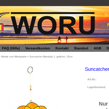
FAQ (Hilfe)
Versandkosten
Kontakt
Standort
AGB
D
»
Mobile und Windspiele
»
Suncatcher Mandala 1, gelb/rot, 15cm
Suncatcher
Art.Nr.:
Lagerbestand:
Nur 