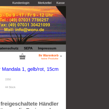
Kundenlogin
Merkzettel
Kasse
atenschutz
SEPA
Impressum
Ihr Warenkorb
keine Produkte
 Mandala 1, gelb/rot, 15cm
1550
44
Stück
freigeschaltete Händler