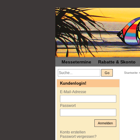
Messetermine
Rabatte & Skonto
Go
Startseite
Kundenlogin!
E-Mail-Adresse
Passwort
Anmelden
Konto erstellen
Passwort vergessen?