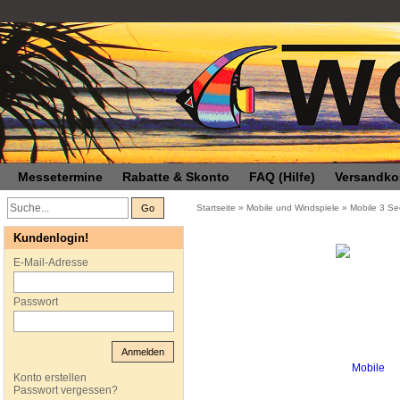
Messetermine
Rabatte & Skonto
FAQ (Hilfe)
Versandko
Go
Startseite
»
Mobile und Windspiele
»
Mobile 3 Se
Kundenlogin!
E-Mail-Adresse
Passwort
Anmelden
Konto erstellen
Passwort vergessen?