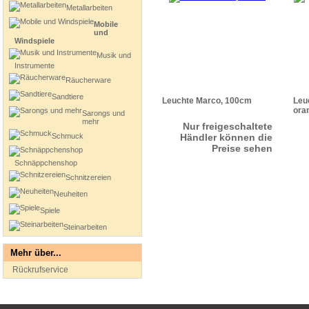
Metallarbeiten
Mobile
und
Windspiele
Musik und
Instrumente
Räucherware
Sandtiere
Leuchte Marco, 100cm
Leu
ora
Sarongs und
mehr
Nur freigeschaltete
Schmuck
Händler können die
Preise sehen
Schnäppchenshop
Schnitzereien
Neuheiten
Spiele
Steinarbeiten
Mehr über...
Rückrufservice