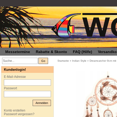
Messetermine
Rabatte & Skonto
FAQ (Hilfe)
Versandko
Go
Startseite
»
Indian Style
»
Dreamcatcher 9cm mit 
Kundenlogin!
E-Mail-Adresse
Passwort
Anmelden
Konto erstellen
Passwort vergessen?