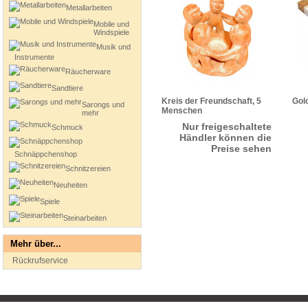
Metallarbeiten
Mobile und
Windspiele
Musik und
Instrumente
Räucherware
Sandtiere
Kreis der Freundschaft, 5
Gol
Sarongs und
Menschen
mehr
Nur freigeschaltete
Schmuck
Händler können die
Preise sehen
Schnäppchenshop
Schnitzereien
Neuheiten
Spiele
Steinarbeiten
Mehr über...
Rückrufservice