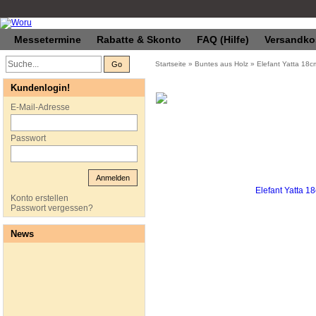
Messetermine
Rabatte & Skonto
FAQ (Hilfe)
Versandko
Go
Startseite
»
Buntes aus Holz
»
Elefant Yatta 18c
Kundenlogin!
E-Mail-Adresse
Passwort
Anmelden
Konto erstellen
Passwort vergessen?
News