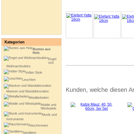
Kategorien
Buntes aus
Holz
Engel
und
Weihnachtsdeko
Indian Style
Leuchten
Kunden, welche diesen Art
Masken und Wanddekoration
Metallarbeiten
Mobile und
Windspiele
Musik und
Instrumente
Räucherware
Sandtiere