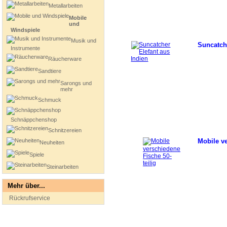
Metallarbeiten
Mobile
und
Windspiele
Musik und
Suncatche
Instrumente
Räucherware
Sandtiere
Sarongs und
mehr
Schmuck
Schnäppchenshop
Schnitzereien
Mobile ve
Neuheiten
Spiele
Steinarbeiten
Mehr über...
Rückrufservice