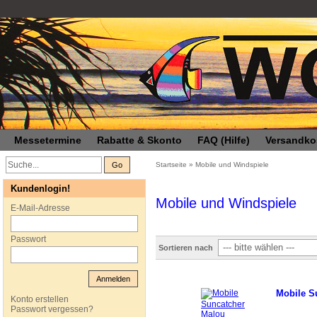
Messetermine
Rabatte & Skonto
FAQ (Hilfe)
Versandko
Go
Startseite
»
Mobile und Windspiele
Kundenlogin!
Mobile und Windspiele
E-Mail-Adresse
Passwort
Sortieren nach
Anmelden
Mobile S
Konto erstellen
Passwort vergessen?