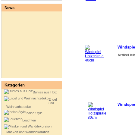
News
Windspie
Artikel le
Kategorien
Buntes aus Holz
Engel
und
Windspie
Weihnachtsdeko
Indian Style
Leuchten
Masken und Wanddekoration